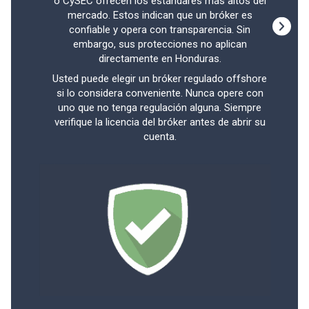
o CySEC ofrecen los estándares más altos del
comis
mercado. Estos indican que un bróker es
spre
confiable y opera con transparencia. Sin
pips
embargo, sus protecciones no aplican
e
directamente en Honduras.
cálcu
cuenta
Usted puede elegir un bróker regulado offshore
para 
si lo considera conveniente. Nunca opere con
uno que no tenga regulación alguna. Siempre
verifique la licencia del bróker antes de abrir su
Teng
cuenta.
puede
rev
no
posib
d
direc
vita