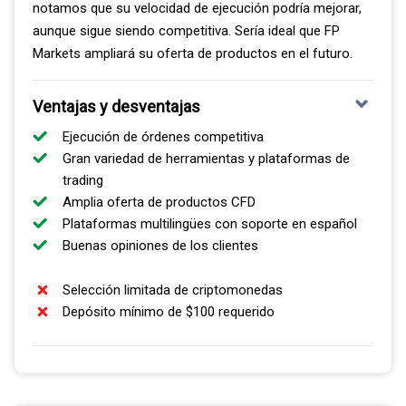
notamos que su velocidad de ejecución podría mejorar,
EXCELENTE ATENCIÓN AL CLIENTE
aunque sigue siendo competitiva. Sería ideal que FP
Markets ampliará su oferta de productos en el futuro.
Según mi experiencia, el servicio de atención al cliente de
Pepperstone es simplemente excepcional y marca una
Ventajas y desventajas
gran diferencia. Cuando abrimos una cuenta demo con
ellos, el proceso fue rápido, eficiente y sentí que tenía las
Ejecución de órdenes competitiva
herramientas y respuestas necesarias para poder
Gran variedad de herramientas y plataformas de
registrarme.
trading
Amplia oferta de productos CFD
Además de un proceso de apertura sencillo, se nos
Plataformas multilingües con soporte en español
asignó un ejecutivo de cuenta dedicado quien nos guió
Buenas opiniones de los clientes
de principio a fin y se aseguró de que tuviéramos una
gran experiencia. Nuestra cuenta quedó abierta en
Selección limitada de criptomonedas
cuestión de minutos, demostrando la eficiencia y el
Depósito mínimo de $100 requerido
compromiso del broker.