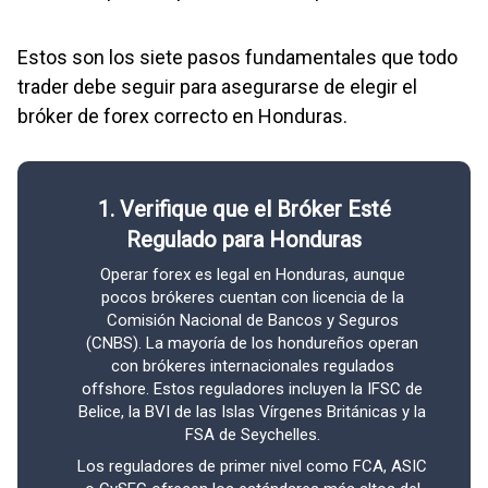
Estos son los siete pasos fundamentales que todo
trader debe seguir para asegurarse de elegir el
bróker de forex correcto en Honduras.
1. Verifique que el Bróker Esté
2. R
Regulado para Honduras
Operar forex es legal en Honduras, aunque
Los b
pocos brókeres cuentan con licencia de la
dos
Comisión Nacional de Bancos y Seguros
cuent
(CNBS). La mayoría de los hondureños operan
más u
con brókeres internacionales regulados
$3
offshore. Estos reguladores incluyen la IFSC de
prefe
Belice, la BVI de las Islas Vírgenes Británicas y la
los c
FSA de Seychelles.
Los reguladores de primer nivel como FCA, ASIC
Por 