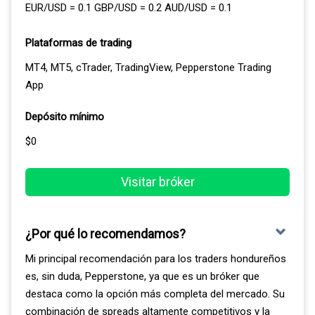
comparación, los siguientes mejores brókeres de esta
EUR/USD = 0.1 GBP/USD = 0.2 AUD/USD = 0.1
lista son eToro con 41 y Pepperstone con 19. Esta
enorme diferencia lo convierte en la opción ideal si tu
Plataformas de trading
foco principal es el mercado de activos digitales.
MT4, MT5, cTrader, TradingView, Pepperstone Trading
App
Eso sí, para acceder a la gama completa de
criptoactivos que ofrece Eightcap, tenés que usar MT5.
Depósito mínimo
En la plataforma MetaTrader 4, solo podrás operar con
$0
79 de estas criptomonedas. Es un detalle importante a
tener en cuenta al momento de elegir la plataforma para
tu operativa diaria.
Visitar bróker
EXCELENTES PLATAFORMAS Y HERRAMIENTAS DE
TRADING
¿Por qué lo recomendamos?
Mi principal recomendación para los traders hondureños
Eightcap te da acceso a una excelente gama de
es, sin duda, Pepperstone, ya que es un bróker que
plataformas de terceros, incluyendo MT4, MT5 y
destaca como la opción más completa del mercado. Su
TradingView. Estas son consideradas las tres mejores
combinación de spreads altamente competitivos y la