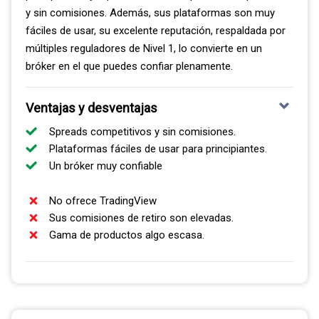
spread de solo 0.36 pips para seis de los siete
y sin comisiones. Además, sus plataformas son muy
principales pares de divisas.
fáciles de usar, su excelente reputación, respaldada por
múltiples reguladores de Nivel 1, lo convierte en un
Estos spreads de la cuenta RAW se comparan muy
bróker en el que puedes confiar plenamente.
favorablemente con el promedio de la industria, que se
sitúa en 0.50 pips. Esto significa que estarás operando
con costos significativamente más bajos que en la
Ventajas y desventajas
mayoría de los otros brókeres. Esta eficiencia en los
Spreads competitivos y sin comisiones.
costos es una ventaja competitiva muy importante para
Plataformas fáciles de usar para principiantes.
cualquier estrategia.
Un bróker muy confiable
Por lo tanto, la potente combinación de las rápidas
No ofrece TradingView
velocidades de ejecución y los bajos spreads RAW de
Sus comisiones de retiro son elevadas.
Pepperstone es clave. Este conjunto de factores
Gama de productos algo escasa.
reducirá tus costos de negociación de manera general y
optimizará tu rentabilidad. De esta manera podrás
maximizar tus ganancias y proteger tu capital de forma
más efectiva.