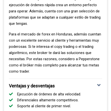
plataformas de trading de divisas disponibles en el
ejecución de órdenes rápida crea un entorno perfecto
mercado. Sin embargo, en nuestra opinión, estas se
para operar. Además, cuenta con una gran selección de
complementan aún más gracias a las herramientas
plataformas que se adaptan a cualquier estilo de trading
exclusivas del bróker.
que tengas.
Estos son nuestros hallazgos sobre estas herramientas
Para el mercado de forex en Honduras, además cuentan
internas:
con un excelente servicio al cliente y herramientas muy
poderosas. Si te interesa el copy trading o el trading
Eightcap Labs: Esta sección ofrece una
algorítmico, este broker te dará las soluciones que
amplia variedad de recursos para que los
necesitas. Por estas razones, considero a Pepperstone
traders desarrollen sus estrategias.
como el bróker más completo para alcanzar tus metas
Encontramos que los libros electrónicos que
como trader.
explican las diferencias entre criptomonedas
son el recurso más útil. Dada la profundidad
Ventajas y desventajas
de los productos criptográficos de Eightcap,
Ejecución de órdenes de alta velocidad.
este material educativo es un gran valor
Diferenciales altamente competitivos.
agregado.
Soporte al cliente de primer nivel.
FlashTrader: Esta herramienta te ayuda a