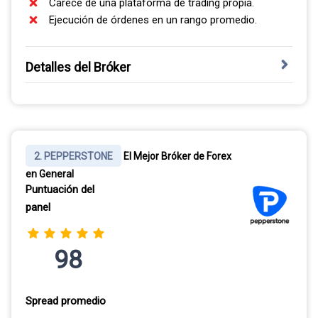
Carece de una plataforma de trading propia.
Ejecución de órdenes en un rango promedio.
Detalles del Bróker
Fundado en 2009 en Australia, Eightcap se ha
posicionado como el bróker con la mejor gama de
criptomonedas para los traders de Honduras y toda
Latinoamérica. También nos gusta mucho su excelente
2. PEPPERSTONE
El Mejor Bróker de Forex
selección de plataformas de trading, que se
en General
complementa muy bien. Sus exclusivas herramientas
Puntuación del
internas para la investigación y educación bursátil
panel
marcan una gran diferencia.
98
EL MEJOR BRÓKER DE CRIPTOMONEDAS
La gama de 141+ criptomonedas de Eightcap es, sin
Spread promedio
duda, la más amplia que vas a encontrar. En