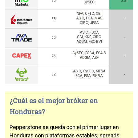
90
0.01
CySEC
NFA, CFTC, CBI
ASIC, FCA, MAS
88
-
CIRO, JFSA
ASIC, FSCA
CBI, KNF, CIRO
60
-
ADGM, FSC-BVI
CySEC, FSCA, FSA-S
26
-
ADGM, ASF
ASIC, CySEC, MFSA
52
-
FCA, FSA, FINRA
¿Cuál es el mejor bróker en
Honduras?
Pepperstone se queda con el primer lugar en
Honduras con plataformas estables, spreads