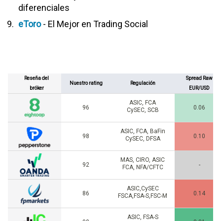
diferenciales
eToro
- El Mejor en Trading Social
Reseña del
Spread Raw
Nuestro rating
Regulación
bróker
EUR/USD
ASIC, FCA
96
0.06
CySEC, SCB
ASIC, FCA, BaFin
98
0.10
CySEC, DFSA
MAS, CIRO, ASIC
92
-
FCA, NFA/CFTC
ASIC,CySEC
86
0.14
FSCA,FSA-S,FSC-M
ASIC, FSA-S