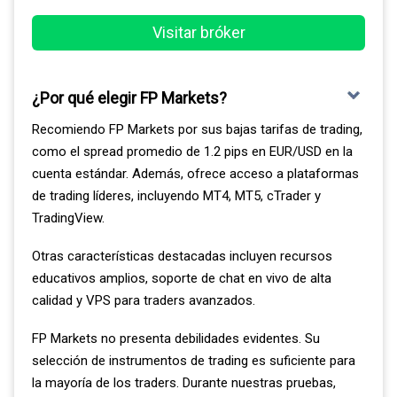
Estas herramientas te permiten automatizar tus
estrategias y optimizar tu operativa de manera
Visitar bróker
profesional.
Algo que destaca de Pepperstone son sus Smart Trader
¿Por qué elegir FP Markets?
Tools, un conjunto de 28 aplicaciones para MT4 y MT5.
Recomiendo FP Markets por sus bajas tarifas de trading,
Estas herramientas incluyen indicadores avanzados y
como el spread promedio de 1.2 pips en EUR/USD en la
asesores expertos que pueden ayudar a mejorar tus
cuenta estándar. Además, ofrece acceso a plataformas
estrategias. En particular me gusta la Matriz de
de trading líderes, incluyendo MT4, MT5, cTrader y
Correlación, que muestra las correlaciones entre
TradingView.
mercados.
Otras características destacadas incluyen recursos
Esta última no solo identifica las correlaciones, sino que
educativos amplios, soporte de chat en vivo de alta
también muestra oportunidades con pares no
calidad y VPS para traders avanzados.
correlacionados. Esto mejora tus posibilidades de
beneficiarte al diversificar tus operaciones de manera
FP Markets no presenta debilidades evidentes. Su
inteligente. Sin duda, es una herramienta que aporta un
selección de instrumentos de trading es suficiente para
gran valor a cualquier estrategia de trading.
la mayoría de los traders. Durante nuestras pruebas,