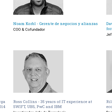
Noam Korbl - Gerente de negocios y alianzas
Dav
for
COO & Cofundador
Jef
rga
Ross Collins - 35 years of IT experience at
Ri
014
SWIFT, UBS, PwC and IBM
ec