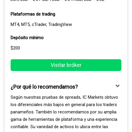
proveedores figuran bancos de primer orden, y su
agregador propietario los pone a competir para
Plataformas de trading
conseguir mejores precios.
MT4, MT5, cTrader, TradingView
PLATAFORMAS E INFRAESTRUCTURA
Depósito mínimo
$200
Opera con MetaTrader 4 y MetaTrader 5, además de
cTrader y TradingView. Su infraestructura se apoya en el
Visitar bróker
data center Equinix de Nueva York para conectarse
rápido con los proveedores de liquidez, y según su
ubicación puede enlazarlo a servidores en Londres,
¿Por qué lo recomendamos?
Tokio o Hong Kong. Esa arquitectura explica los tiempos
de ejecución que medimos.
Según nuestras pruebas de spreads, IC Markets obtuvo
los diferenciales más bajos en general para los traders
panameños. También lo recomendamos por su amplia
gama de herramientas de plataforma y una experiencia
confiable. Su variedad de activos lo ubica entre las