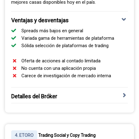
mejores casas disponibles hoy en el país.
Ventajas y desventajas
Spreads más bajos en general
Variada gama de herramientas de plataforma
Sólida selección de plataformas de trading
Oferta de acciones al contado limitada
No cuenta con una aplicación propia
Carece de investigación de mercado interna
Detalles del Bróker
Fundada en 2007 en Australia, IC Markets es una de las
casas ECN más grandes del mundo. La entidad que
atiende a Latinoamérica es Raw Trading Ltd, regulada por
la FSA de Seychelles, que mantiene los fondos de
4. ETORO
Trading Social y Copy Trading
clientes en cuentas segregadas. Permite scalping,