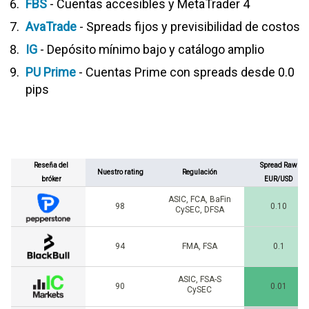
FBS
- Cuentas accesibles y MetaTrader 4
AvaTrade
- Spreads fijos y previsibilidad de costos
IG
- Depósito mínimo bajo y catálogo amplio
PU Prime
- Cuentas Prime con spreads desde 0.0
pips
Reseña del
Spread Raw
Nuestro rating
Regulación
bróker
EUR/USD
ASIC, FCA, BaFin
98
0.10
CySEC, DFSA
94
FMA, FSA
0.1
ASIC, FSA-S
90
0.01
CySEC