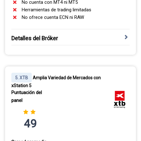
No cuenta con MT4 ni MT5
Herramientas de trading limitadas
No ofrece cuenta ECN ni RAW
Detalles del Bróker
Fundada en 2007, eToro redefinió el trading en línea con
su plataforma social. Está regulada por CySEC y FINRA,
entre otras, y mantiene los fondos de clientes en
cuentas separadas en bancos de primer nivel. Al abrir
5. XTB
Amplia Variedad de Mercados con
una posición larga sin apalancamiento en una acción o
xStation 5
ETF no se aplica comisión, y sus spreads promedian 1
Puntuación del
pip en el EUR/USD.
panel
COPY TRADING Y TRADING SOCIAL
49