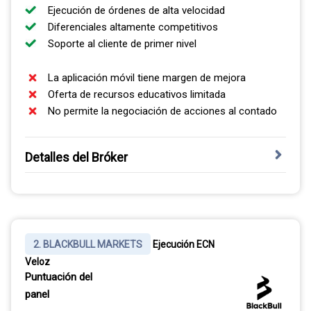
Ejecución de órdenes de alta velocidad
Diferenciales altamente competitivos
Soporte al cliente de primer nivel
La aplicación móvil tiene margen de mejora
Oferta de recursos educativos limitada
No permite la negociación de acciones al contado
Detalles del Bróker
Establecida en 2010, Pepperstone está regulada por
ASIC, la FCA, CySEC, BaFin y la DFSA, y segrega los
fondos de los clientes en bancos de nivel 1. Esa
combinación de licencias de primer nivel es poco común
2. BLACKBULL MARKETS
Ejecución ECN
y explica su puntuación de confianza dentro de esta lista.
Veloz
Puntuación del
EJECUCIÓN RÁPIDA Y SPREADS BAJOS
panel