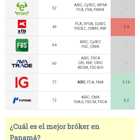
ASIC, CySEC, MFSA
52
-
FCA, FSA, FINRA
FCA, DFSA, CySEC
49
0.9
FSCBZ, CNMV, KNF
ASIC, CySEC
64
-
FSC, CIMA
ASIC, FSCA
CBI, KNF, CIRO
60
-
ADGM, FSC-BVI
77
ASIC
, FCA, FMA
0.16
ASIC, CMA
72
0.2
FSA-S, FSC-M, FSCA
¿Cuál es el mejor bróker en
Panamá?