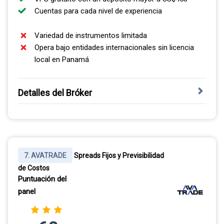
Cuentas para cada nivel de experiencia
Variedad de instrumentos limitada
Opera bajo entidades internacionales sin licencia
local en Panamá
Detalles del Bróker
FBS ofrece condiciones de operación competitivas, con
spreads flotantes bajos, apalancamiento alto y ejecución
rápida. Trabaja con MT4, MT5 y su propia app móvil, con
trading sin comisión en varias cuentas. Su portafolio se
7. AVATRADE
Spreads Fijos y Previsibilidad
concentra en forex y CFD, sin ETF ni bonos, pero su
de Costos
relación costo-accesibilidad resulta atractiva para el
Puntuación del
trader que arranca con poco capital.
panel
METATRADER 4 Y VPS GRATUITO