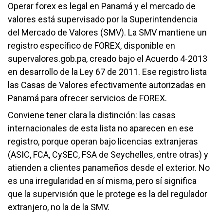
sola cuenta.
Operar forex es legal en Panamá y el mercado de
valores está supervisado por la Superintendencia
TIPOS DE CUENTA Y COSTOS
del Mercado de Valores (SMV). La SMV mantiene un
registro específico de FOREX, disponible en
Ofrece varias cuentas según su capital y su estilo: la
supervalores.gob.pa, creado bajo el Acuerdo 4-2013
Cent y la Standard arrancan desde US$50, mientras que
en desarrollo de la Ley 67 de 2011. Ese registro lista
la Prime pide alrededor de US$1,000 y la ECN un depósito
las Casas de Valores efectivamente autorizadas en
considerablemente mayor. La estructura de comisiones
Panamá para ofrecer servicios de FOREX.
es escalonada, de modo que a mayor cuenta, menor
costo por lote. Elija el tipo según su volumen real de
Conviene tener clara la distinción: las casas
operación.
internacionales de esta lista no aparecen en ese
registro, porque operan bajo licencias extranjeras
REGULACIÓN
(ASIC, FCA, CySEC, FSA de Seychelles, entre otras) y
atienden a clientes panameños desde el exterior. No
Para Latinoamérica, PU Prime atiende a los clientes a
es una irregularidad en sí misma, pero sí significa
través de una entidad internacional del grupo, no inscrita
que la supervisión que le protege es la del regulador
ante un regulador local en Panamá. Como es habitual en
extranjero, no la de la SMV.
el forex extraterritorial, esa condición es común;