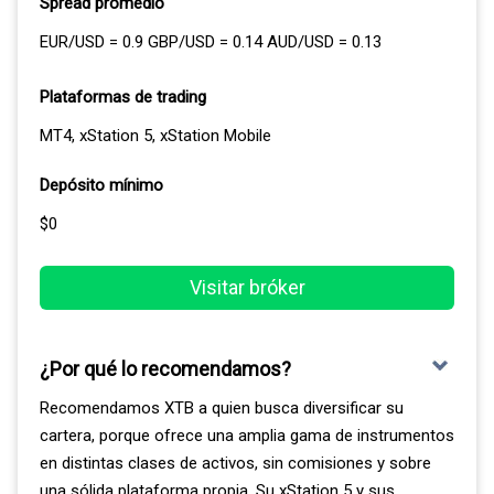
Spread promedio
Con la herramienta CopyTrader puede seguir a
inversores según su historial, su nivel de riesgo y su
EUR/USD = 0.9 GBP/USD = 0.14 AUD/USD = 0.13
rendimiento, y replicar sus estrategias de forma
automática. Es una función útil cuando recién arranca,
Plataformas de trading
porque permite aprender observando a operadores con
MT4, xStation 5, xStation Mobile
experiencia; aun así, copiar a un experto no elimina el
riesgo de perder capital.
Depósito mínimo
$0
Visitar bróker
¿Por qué lo recomendamos?
Recomendamos XTB a quien busca diversificar su
cartera, porque ofrece una amplia gama de instrumentos
en distintas clases de activos, sin comisiones y sobre
una sólida plataforma propia. Su xStation 5 y sus