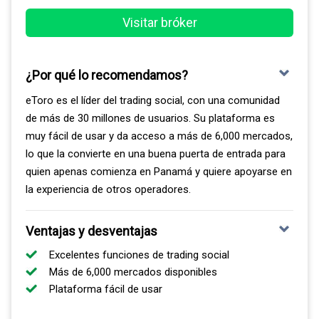
mediante ZuluTrade, Myfxbook y cTrader Copy. Su
Visitar bróker
complemento Advanced Trading Tools para MT4 suma
20 herramientas adicionales, entre ellas las Stealth
Orders, que permiten ocultar sus niveles de entrada y
¿Por qué lo recomendamos?
salida del mercado.
eToro es el líder del trading social, con una comunidad
de más de 30 millones de usuarios. Su plataforma es
muy fácil de usar y da acceso a más de 6,000 mercados,
lo que la convierte en una buena puerta de entrada para
quien apenas comienza en Panamá y quiere apoyarse en
la experiencia de otros operadores.
Ventajas y desventajas
Excelentes funciones de trading social
Más de 6,000 mercados disponibles
Plataforma fácil de usar