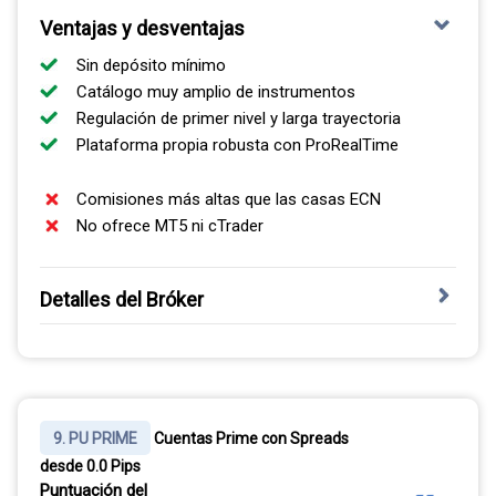
Ventajas y desventajas
Sin depósito mínimo
Catálogo muy amplio de instrumentos
Regulación de primer nivel y larga trayectoria
Plataforma propia robusta con ProRealTime
Comisiones más altas que las casas ECN
No ofrece MT5 ni cTrader
Detalles del Bróker
IG es una de las casas de CFD y forex más antiguas del
mercado, regulada por la FCA en el Reino Unido, la ASIC
en Australia y la FMA en Nueva Zelanda, entre otras.
Ofrece más de 110 pares de divisas y un catálogo muy
9. PU PRIME
Cuentas Prime con Spreads
extenso de índices, acciones, materias primas y
desde 0.0 Pips
criptoactivos mediante CFD.
Puntuación del