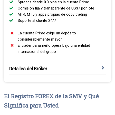
Spreads desde 0.0 pips en la cuenta Prime
Comisión fija y transparente de US$7 por lote
MT4, MT5 y apps propias de copy trading
Soporte al cliente 24/7
La cuenta Prime exige un depósito
considerablemente mayor
El trader panameño opera bajo una entidad
internacional del grupo
Detalles del Bróker
PU Prime está regulada por la ASIC como regulador de
primer nivel, y opera además bajo licencias de la FSA de
Seychelles, la FSC de Mauricio y la FSCA sudafricana
El Registro FOREX de la SMV y Qué
para otros mercados. Su catálogo abarca forex, índices,
materias primas, acciones, ETF, bonos y criptoactivos, lo
Significa para Usted
que permite armar una cartera diversificada desde una