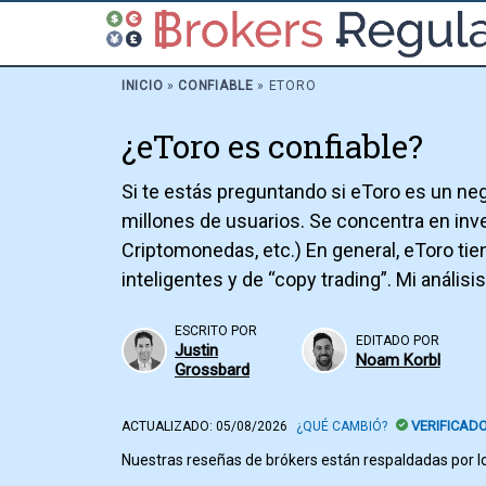
INICIO
»
CONFIABLE
»
ETORO
¿eToro es confiable?
Si te estás preguntando si eToro es un ne
millones de usuarios. Se concentra en inv
Criptomonedas, etc.) En general, eToro tie
inteligentes y de “copy trading”. Mi análisi
ESCRITO POR
EDITADO POR
Justin
Noam Korbl
Grossbard
VERIFICAD
ACTUALIZADO:
05/08/2026
¿QUÉ CAMBIÓ?
Nuestras reseñas de brókers están respaldadas por lo