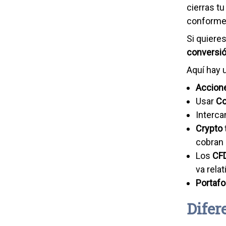
cierras t
conforme 
Si quiere
conversi
Aquí hay 
Accion
Usar
Co
Interca
Crypto
cobran 
Los
CF
va rela
Portafo
Difer