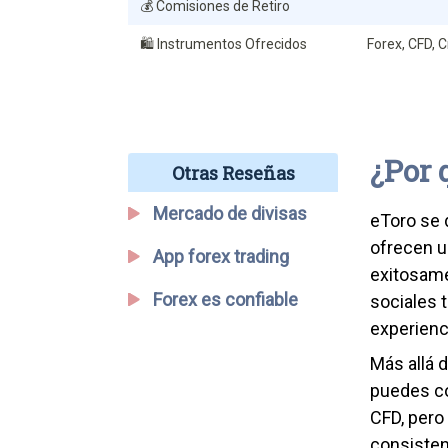
💰 Comisiones de Retiro
🛍️ Instrumentos Ofrecidos
Forex, CFD, 
¿Por 
Otras Reseñas
Mercado de divisas
eToro se 
ofrecen u
App forex trading
exitosame
Forex es confiable
sociales 
experienc
Más allá 
puedes co
CFD, pero
consisten