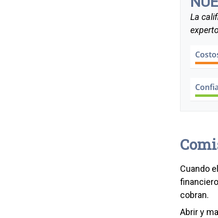
NUE
La cali
experto
Costo
Confi
Comi
Cuando el
financier
cobran.
Abrir y ma