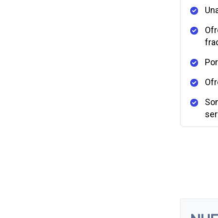
Una
Ofr
fra
Por
Ofr
Son
ser