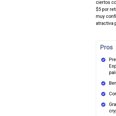
ciertos c
$5 por re
muy confi
atractiva 
Pros
Pre
Esp
paí
Ben
Com
Gra
cry