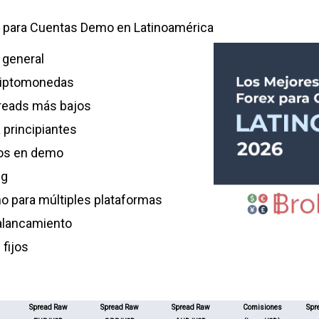
x para Cuentas Demo en Latinoamérica
 general
riptomonedas
reads más bajos
 principiantes
dos en demo
ng
o para múltiples plataformas
alancamiento
fijos
Spread Raw
Spread Raw
Spread Raw
Comisiones
Spr