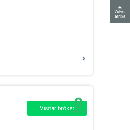
Volver
arriba
Visitar bróker
 pares de divisas principales.