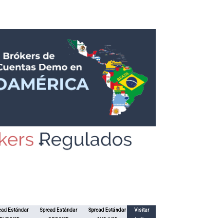
ead Estándar
Spread Estándar
Spread Estándar
Visitar
MetaTrader 4
MetaTrader 