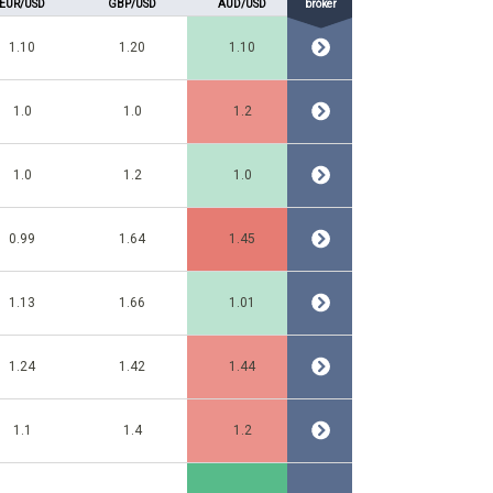
EUR/USD
GBP/USD
AUD/USD
bróker
1.10
1.20
1.10
1.0
1.0
1.2
1.0
1.2
1.0
0.99
1.64
1.45
1.13
1.66
1.01
1.24
1.42
1.44
1.1
1.4
1.2