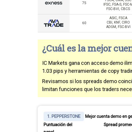
FSCA, CMA, JSC
75
IFSC, FSA-S, FSC-
FSC-BVI, CBCS
ASIC, FSCA
CBI, KNF, CIRO
60
ADGM, FSC-BVI
¿Cuál es la mejor cue
IC Markets gana con acceso demo ilim
1.03 pips y herramientas de copy tradi
Revisamos si los spreads demo coincide
limitan funciones que los traders nece
1. PEPPERSTONE
Mejor cuenta demo en ge
Puntuación del
Spread prome