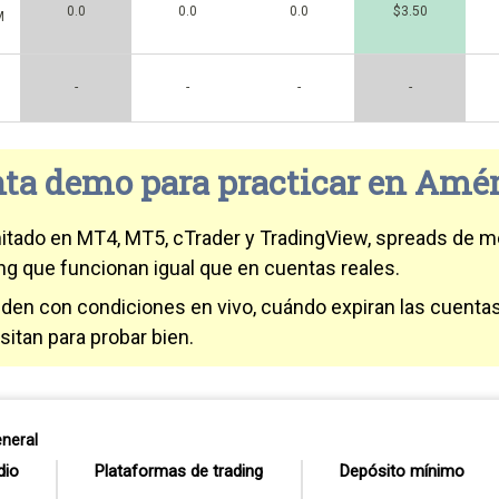
0.0
0.0
0.0
$3.50
M
-
-
-
-
nta demo para practicar en Amér
itado en MT4, MT5, cTrader y TradingView, spreads de 
ng que funcionan igual que en cuentas reales.
n con condiciones en vivo, cuándo expiran las cuentas, 
sitan para probar bien.
neral
dio
Plataformas de trading
Depósito mínimo