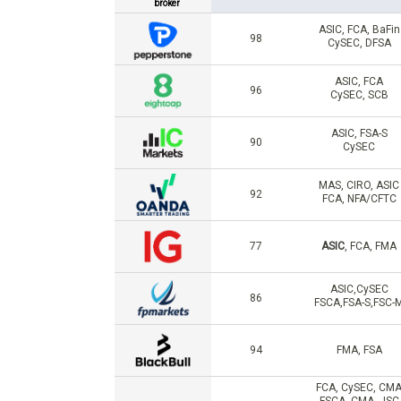
bróker
ASIC, FCA, BaFin
98
CySEC, DFSA
ASIC, FCA
96
CySEC, SCB
ASIC, FSA-S
90
CySEC
MAS, CIRO, ASIC
92
FCA, NFA/CFTC
77
ASIC
, FCA, FMA
ASIC,CySEC
86
FSCA,FSA-S,FSC-
94
FMA, FSA
FCA, CySEC, CM