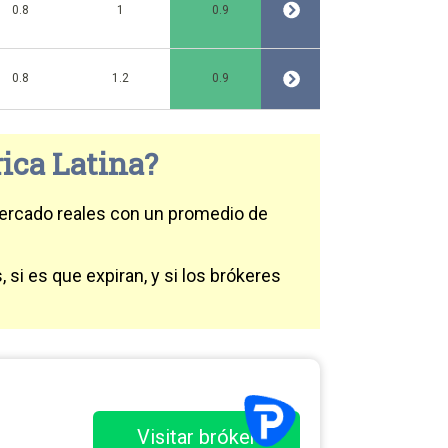
0.8
1
0.9
0.8
1.2
0.9
ica Latina?
mercado reales con un promedio de
si es que expiran, y si los brókeres
Visitar bróker