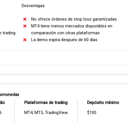
Desventajas:
No ofrece órdenes de stop loss garantizadas
MT4 tiene menos mercados disponibles en
 trading
comparación con otras plataformas
La demo expira después de 60 días
R (INCLUSO EN DEMO)
egir entre dos tipos de cuenta para practicar:
ptomonedas
ólo spread)
dio
Plataformas de trading
Depósito mínimo
r lote y spreads desde 0 pips)
6
MT4, MT5, TradingView
$100
1
me impresionó encontrar spreads ajustados de forma constante en los
2