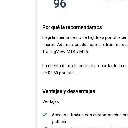
96
Mi colega analista, Ross Collins, respalda es
24 horas y los comparó con los de otros 14 b
Por qué la recomendamos
Ross encontró que Pepperstone promedió 0.19
30%.
Elegí la cuenta demo de Eightcap por ofrecer 
cubren. Además, puedes operar otros mercad
Incluso al considerar la comisión de $3.50 po
TradingView, MT4 y MT5.
day trading.
La cuenta demo te permite probar tanto la 
de $3.50 por lote.
Spreads RAW probados por
Ross Collins
Ventajas y desventajas
Ventajas:
Acceso a trading con criptomonedas pri
y altcoins