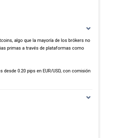
s spreads promedio de la cuenta Raw durante
ndo el promedio de la industria por casi un
tcoins, algo que la mayoría de los brókers no
rias primas a través de plataformas como
a convierte en una excelente opción si haces
os desde 0.20 pips en EUR/USD, con comisión
0.36
0.61
0.39
0.51
0.24
0.24
0.47
0.64