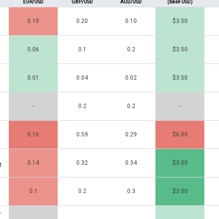
EUR/USD
GBP/USD
AUD/USD
(base USD)
0.10
0.20
0.10
$3.50
0.06
0.1
0.2
$3.50
0.01
0.04
0.02
$3.50
-
0.2
0.2
-
0.16
0.59
0.29
$6.00
0.14
0.32
0.34
$3.00
M
0.1
0.2
0.3
$3.00
A