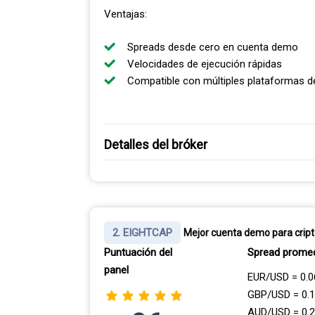
Ventajas:
Spreads desde cero en cuenta demo
Velocidades de ejecución rápidas
Compatible con múltiples plataformas de
Detalles del bróker
SPREADS AJUSTADOS EN LA CUENTA RAZO
Con la cuenta demo de Pepperstone, puedes el
2. EIGHTCAP
Mejor cuenta demo para cri
Cuenta Standard (sin comisiones, s
Puntuación del
Spread prome
Cuenta Razor (comisión de $3.50 po
panel
EUR/USD = 0.0
GBP/USD = 0.
Para mis pruebas, utilicé la cuenta Razor y 
AUD/USD = 0.