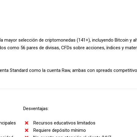
tos resultados con su análisis de spreads brutos, donde registró lo
rókers.
 pips en EUR/USD (empatado en tercer lugar con IC Markets), supera
la mayor selección de criptomonedas (141+), incluyendo Bitcoin y al
os como 56 pares de divisas, CFDs sobre acciones, índices y mate
r lote, la cuenta Razor ofrece costos de trading muy bajos, lo cual l
cuenta Standard como la cuenta Raw, ambas con spreads competitiv
0.19
0.19
0.41
Desventajas:
0.20
0.31
0.31
0.19
0.23
0.27
ncipales
Recursos educativos limitados
Requiere depósito mínimo
0.20
0.48
0.44