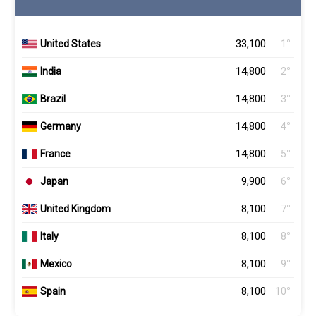
33,100
º
United States
1
14,800
º
India
2
14,800
º
Brazil
3
14,800
º
Germany
4
14,800
º
France
5
9,900
º
Japan
6
8,100
º
United Kingdom
7
8,100
º
Italy
8
8,100
º
Mexico
9
8,100
º
Spain
10