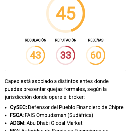
45
REGULACIÓN
REPUTACIÓN
RESEÑAS
43
33
60
Capex está asociado a distintos entes donde
puedes presentar quejas formales, según la
jurisdicción donde opere el broker:
CySEC:
Defensor del Pueblo Financiero de Chipre
FSCA:
FAIS Ombudsman (Sudáfrica)
ADGM:
Abu Dhabi Global Market
FSA:
Autoridad de Servicios Financieros de