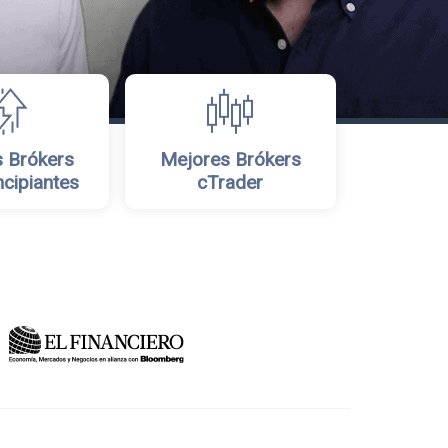
 Brókers
Mejores Brókers
ncipiantes
cTrader