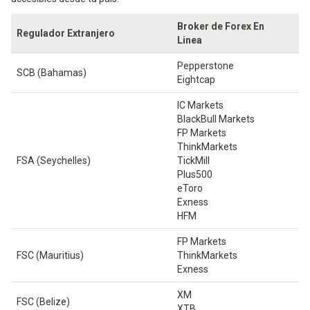
Broker de Forex En
Regulador Extranjero
Linea
Pepperstone
SCB (Bahamas)
Eightcap
IC Markets
BlackBull Markets
FP Markets
ThinkMarkets
FSA (Seychelles)
TickMill
Plus500
eToro
Exness
HFM
FP Markets
FSC (Mauritius)
ThinkMarkets
Exness
XM
FSC (Belize)
XTB