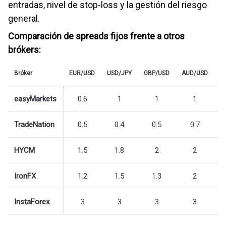
entradas, nivel de stop-loss y la gestión del riesgo
general.
Comparación de spreads fijos frente a otros
brókers:
Bróker
EUR/USD
USD/JPY
GBP/USD
AUD/USD
U
easyMarkets
0.6
1
1
1
TradeNation
0.5
0.4
0.5
0.7
HYCM
1.5
1.8
2
2
IronFX
1.2
1.5
1.3
2
InstaForex
3
3
3
3