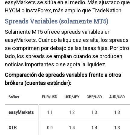
easyMarkets se sitúa en el medio. Más ajustado que
HYCM o InstaForex, más amplio que TradeNation.
Spreads Variables (solamente MT5)
Solamente MT5 ofrece spreads variables en
easyMarkets. Cuándo la liquidez es alta, los spreads
se comprimen por debajo de las tasas fijas. Por otro
lado, los spreads se amplían cuando se producen
noticias importantes o se agota la liquidez.
Comparación de spreads variables frente a otros
brókers (cuentas estándar):
Bróker
EUR/USD
USD/JPY
GBP/USD
AUD/USD
E
easyMarkets
1.1
1.2
1.3
1.3
XTB
0.9
1.4
1.4
1.3