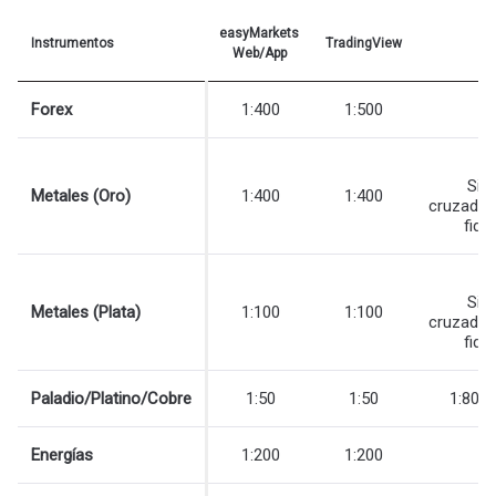
easyMarkets
Instrumentos
TradingView
M
Web/App
Forex
1:400
1:500
1
1
Sin
Metales (Oro)
1:400
1:400
cruzado
fidu
1
Sin
Metales (Plata)
1:100
1:100
cruzado
fidu
Paladio/Platino/Cobre
1:50
1:50
1:80/1
Energías
1:200
1:200
1