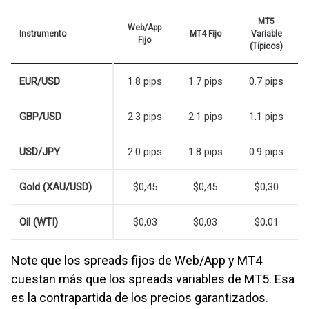
MT5
Web/App
Instrumento
MT4 Fijo
Variable
Fijo
(Típicos)
EUR/USD
1.8 pips
1.7 pips
0.7 pips
GBP/USD
2.3 pips
2.1 pips
1.1 pips
USD/JPY
2.0 pips
1.8 pips
0.9 pips
Gold (XAU/USD)
$0,45
$0,45
$0,30
Oil (WTI)
$0,03
$0,03
$0,01
Note que los spreads fijos de Web/App y MT4
cuestan más que los spreads variables de MT5. Esa
es la contrapartida de los precios garantizados.