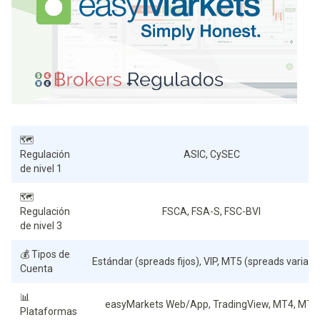
🗺️
Regulación
ASIC, CySEC
de nivel 1
🗺️
Regulación
FSCA, FSA-S, FSC-BVI
de nivel 3
💰 Tipos de
Estándar (spreads fijos), VIP, MT5 (spreads variabl
Cuenta
📊
easyMarkets Web/App, TradingView, MT4, MT5
Plataformas