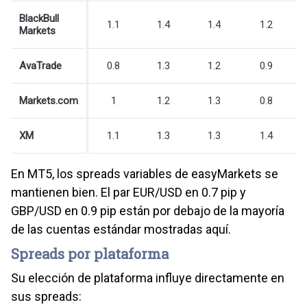
BlackBull
1.1
1.4
1.4
1.2
Markets
AvaTrade
0.8
1.3
1.2
0.9
Markets.com
1
1.2
1.3
0.8
XM
1.1
1.3
1.3
1.4
En MT5, los spreads variables de easyMarkets se
mantienen bien. El par EUR/USD en 0.7 pip y
GBP/USD en 0.9 pip están por debajo de la mayoría
de las cuentas estándar mostradas aquí.
Spreads por plataforma
Su elección de plataforma influye directamente en
sus spreads: