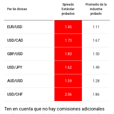
Spreads
Promedio de la
Par de divisas
Estándar
industria
probados
probado
EUR/USD
1.11
1.45
USD/CAD
1.67
1.73
GBP/USD
1.50
1.83
USD/JPY
1.49
1.62
AUD/USD
1.28
1.59
USD/CHF
1.86
2.06
Ten en cuenta que no hay comisiones adicionales